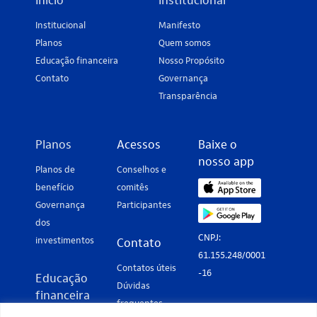
Início
Institucional
Institucional
Manifesto
Planos
Quem somos
Educação financeira
Nosso Propósito
Contato
Governança
Transparência
Planos
Acessos
Baixe o
nosso app
Planos de
Conselhos e
benefício
comitês
Governança
Participantes
dos
CNPJ:
investimentos
Contato
61.155.248/0001
Contatos úteis
-16
Educação
Dúvidas
financeira
frequentes