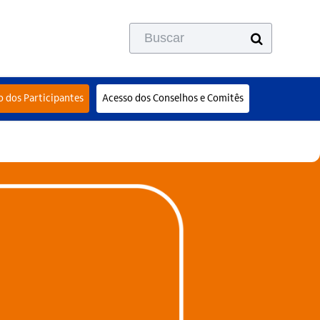
Busca
de
colapso
o dos Participantes
Acesso dos Conselhos e Comitês