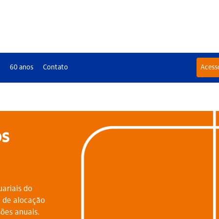
a
60 anos
Contato
Acess
os
uariais do
a de alocação
sões anuais.