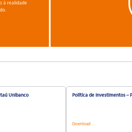
o à realidade
do.
 Itaú Unibanco
Política de Investimentos –
Download