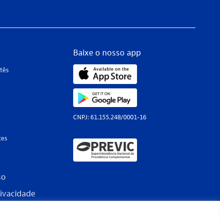
Baixe o nosso app
tês
CNPJ: 61.155.248/0001-16
tes
so
rivacidade