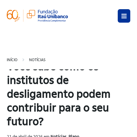
Ir
Pule
Pular
para
para
para
o
a
o
conteúdo
navegação
rodapé
principal
INÍCIO
NOTÍCIAS
Você sabe como os
institutos de
desligamento podem
contribuir para o seu
futuro?