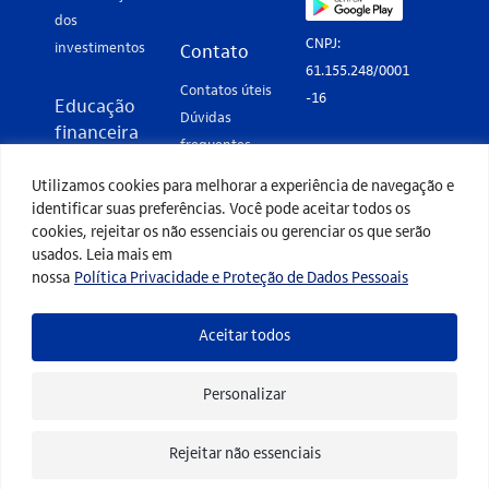
dos
CNPJ:
investimentos
Contato
61.155.248/0001
Contatos úteis
-16
Educação
Dúvidas
financeira
frequentes
Perfil de
Fale conosco
Utilizamos cookies para melhorar a experiência de navegação e
investimento
identificar suas preferências. Você pode aceitar todos os
Imposto de
Termos de
cookies, rejeitar os não essenciais ou gerenciar os que serão
renda
usados. Leia mais em
uso
nossa
Política Privacidade e Proteção de Dados Pessoais
Eventos
Política de
Glossário de
privacidade
investimento
Aceitar todos
Personalizar
Copyright © 2026 Itaú Unibanco. Todos os direitos
Rejeitar não essenciais
reservados.