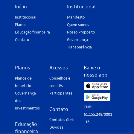
Início
Institucional
Institucional
Manifesto
Planos
Quem somos
Educação financeira
Nosso Propósito
Contato
Governança
Transparência
Planos
Acessos
Baixe o
nosso app
Planos de
Conselhos e
benefício
comitês
Governança
Participantes
dos
CNPJ:
investimentos
Contato
61.155.248/0001
Contatos úteis
-16
Educação
Dúvidas
financeira