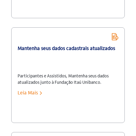
Deliberativo no dia 24 de março de 2017, as
alterações a seguir com vigência de abril/17 à
março/18: Ativos: Contribuições Até mar/17 A […]
Mantenha seus dados cadastrais atualizados
Participantes e Assistidos, Mantenha seus dados
atualizados junto à Fundação Itaú Unibanco.
Assistidos, Autopatrocinados, Optantes pelo BPD e
Leia Mais
Em Fase de Opção, Acesse a área restrita de seu plano
no site > meus dados > ver cadastro > atualizar dados
Ativos, Atualize seus dados no Portal Itaú Unibanco >
feito pra mim > painel do colaborador > minhas […]