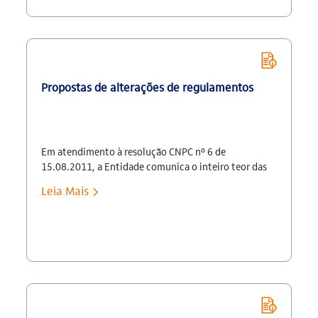
Propostas de alterações de regulamentos
Em atendimento à resolução CNPC nº 6 de
15.08.2011, a Entidade comunica o inteiro teor das
propostas de alterações dos regulamentos dos
Leia Mais
planos: Itaubanco CD, Futuro Inteligente, PAC, Plano
002, Itaubank, Prebeg, Plano de Previdência
Redecard, Franprev, Itaulam Básico e Itaulam
Suplementar, aprovadas em reunião do Conselho
Deliberativo, ocorrida em 02 de maio de 2017.