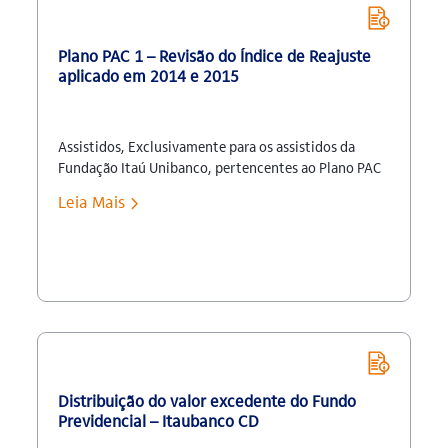
Plano PAC 1 – Revisão do Índice de Reajuste
aplicado em 2014 e 2015
Assistidos, Exclusivamente para os assistidos da
Fundação Itaú Unibanco, pertencentes ao Plano PAC
1, ou seja, inscritos no plano até 30.06.1974, e que
Leia Mais
não estejam recebendo o Benefício Mínimo do Plano,
a Fundação revisou no mês de outubro/16 o índice de
reajuste aplicado nos anos de 2014 e 2015. Conforme
art. 24 do regulamento do Plano o reajuste é […]
Distribuição do valor excedente do Fundo
Previdencial – Itaubanco CD