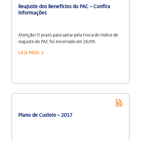
Reajuste dos Benefícios do PAC – Confira
informações
Atenção! O prazo para optar pela troca do índice de
reajuste do PAC foi encerrado em 26/09.
Consulte Informativo “Com você” especial com as
Leia Mais
informações que tratam do Índice de reajuste do
benefício: Reajustes dos Benefícios – Julho/2017 No
dia 30 de março, foi publicada no Diário Oficial da
União a aprovação da Superintendência Nacional de
Previdência […]
Plano de Custeio – 2017