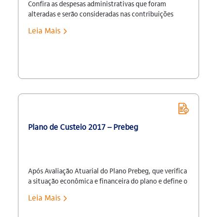
Confira as despesas administrativas que foram
alteradas e serão consideradas nas contribuições
mensais dos autopatrocinados a partir de abril/17:
Leia Mais
Planos Contribuição para as despesas administrativas
Vigência Plano Itaú BD Contribuição
Normal:De 16,94% para 3,86% do salário de
participação ao mês.Taxa Administrativa:De R$
45,34 para R$ 61,81 ao mês. abril/17 a março/18
Plano Itaú CD Taxa Administrativa:De R$
45,34 para R$ 65,11 ao mês. abril/17 a março/18
Plano Itaubank Taxa
Administrativa:De 0,89% para 1,46% do salário […]
Plano de Custeio 2017 – Prebeg
Após Avaliação Atuarial do Plano Prebeg, que verifica
a situação econômica e financeira do plano e define o
custeio necessário para constituição das reservas
Leia Mais
garantidoras de benefícios, fundos, provisões e
demais despesas, foram aprovadas pelo Conselho