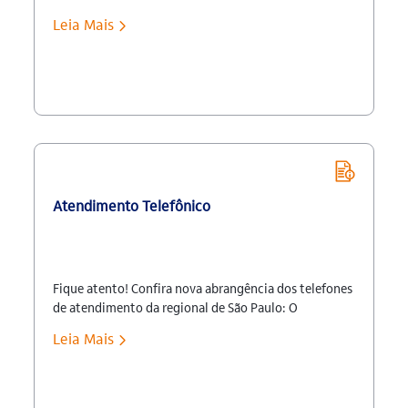
participantes e assistidos. Essa iniciativa demonstra
Leia Mais
o compromisso da entidade com a sustentabilidade
de suas atividades, num esforço para utilizar os
recursos disponíveis de forma racional e adequada.
Seguem as principais mudanças: Informativo de
Contribuições e Informe de Rendimentos:
descontinuidade do envio impresso […]
Atendimento Telefônico
Fique atento! Confira nova abrangência dos telefones
de atendimento da regional de São Paulo: O
número 4002 1299 passou a atender Capitais e
Leia Mais
Regiões Metropolitanas. Demais localidades: 0800
770 22 99 De 2ª a 6ª, das 8h às 19h. Fundação Itaú
Unibanco