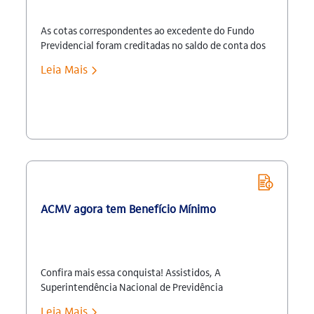
As cotas correspondentes ao excedente do Fundo
Previdencial foram creditadas no saldo de conta dos
participantes e assistidos do Plano Itaubanco CD em
Leia Mais
30.12.2016 e podem ser visualizadas na área do
participante > Saldo. Em 26 de dezembro de 2016,
foi encaminhada correspondência aos participantes e
assistidos com o detalhamento das cotas que foram
creditadas no […]
ACMV agora tem Benefício Mínimo
Confira mais essa conquista! Assistidos, A
Superintendência Nacional de Previdência
Complementar (Previc) publicou, no Diário Oficial da
Leia Mais