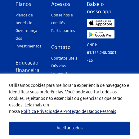
Planos
Acessos
Baixe o
nosso app
Planos de
Conselhos e
benefício
comitês
Governança
Participantes
dos
CNPJ:
investimentos
Contato
61.155.248/0001
Contatos úteis
-16
Educação
Dúvidas
financeira
frequentes
Perfil de
Fale conosco
Utilizamos cookies para melhorar a experiência de navegação e
investimento
identificar suas preferências. Você pode aceitar todos os
Imposto de
Termos de
cookies, rejeitar os não essenciais ou gerenciar os que serão
renda
usados. Leia mais em
uso
nossa
Política Privacidade e Proteção de Dados Pessoais
Eventos
Política de
Glossário de
privacidade
investimento
Aceitar todos