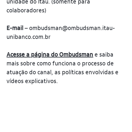
unidade do Itaú. (somente para
colaboradores)
E-mail
– ombudsman@ombudsman.itau-
unibanco.com.br
Acesse a página do Ombudsman
e saiba
mais sobre como funciona o processo de
atuação do canal, as políticas envolvidas e
vídeos explicativos.
O Canal está pronto para receber relatos de situações
em desacordo com nossas diretrizes e considerados
inaceitáveis. Sendo assim, a qualquer tempo, os
comportamentos contrários às políticas institucionais e
aos princípios descritos em nosso código de Ética